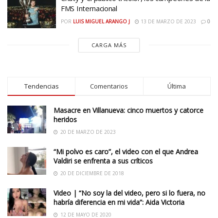
FMS Internacional
POR
LUIS MIGUEL ARANGO J
13 DE MARZO DE 2023
0
CARGA MÁS
Tendencias
Comentarios
Última
Masacre en Villanueva: cinco muertos y catorce
heridos
20 DE MARZO DE 2023
“Mi polvo es caro”, el video con el que Andrea
Valdiri se enfrenta a sus críticos
20 DE DICIEMBRE DE 2018
Video | “No soy la del video, pero si lo fuera, no
habría diferencia en mi vida”: Aida Victoria
12 DE MAYO DE 2020