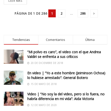
LEER MÁS
1
2
…
286
PÁGINA DE 1 DE 286
Tendencias
Comentarios
Última
“Mi polvo es caro”, el video con el que Andrea
Valdiri se enfrenta a sus críticos
20 DE DICIEMBRE DE 2018
En video | “Yo a este hombre (Jeiminson Ochoa)
lo hubiese arrestado”: General Botero
15 DE MAYO DE 2018
Video | “No soy la del video, pero si lo fuera, no
habría diferencia en mi vida”: Aida Victoria
12 DE MAYO DE 2020