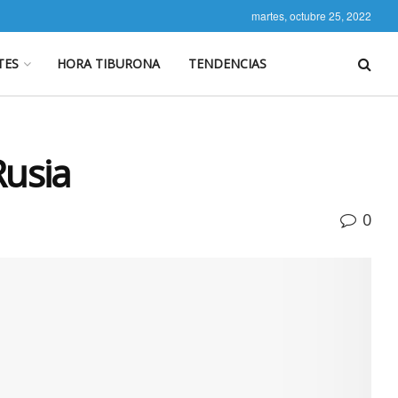
martes, octubre 25, 2022
TES
HORA TIBURONA
TENDENCIAS
Rusia
0