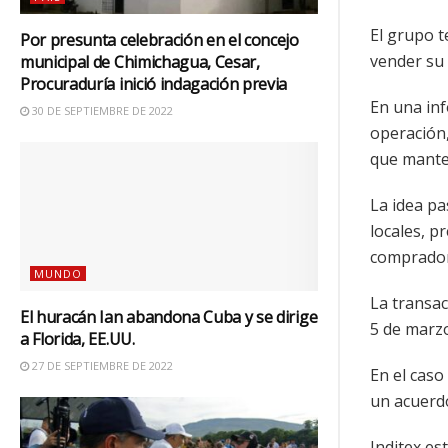
El grupo t
Por presunta celebración en el concejo
vender su 
municipal de Chimichagua, Cesar,
Procuraduría inició indagación previa
En una inf
30 DE SEPTIEMBRE DE 2022
operación,
que manten
La idea pa
locales, p
comprador,
MUNDO
La transac
El huracán Ian abandona Cuba y se dirige
5 de marzo
a Florida, EE.UU.
27 DE SEPTIEMBRE DE 2022
En el caso
un acuerdo
Inditex es