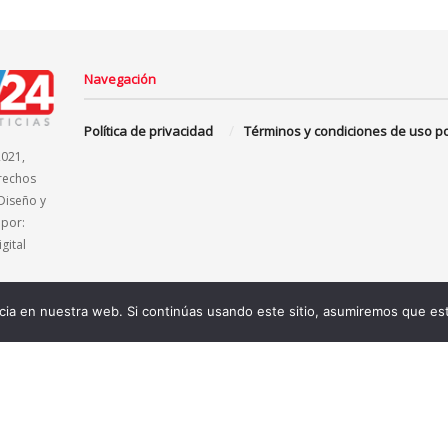
Navegación
Política de privacidad
Términos y condiciones de uso p
2021,
rechos
Diseño y
 por:
gital
ia en nuestra web. Si continúas usando este sitio, asumiremos que est