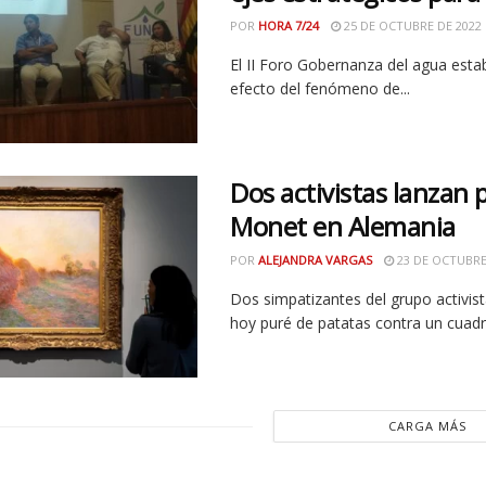
POR
HORA 7/24
25 DE OCTUBRE DE 2022
El II Foro Gobernanza del agua esta
efecto del fenómeno de...
Dos activistas lanzan 
Monet en Alemania
POR
ALEJANDRA VARGAS
23 DE OCTUBRE
Dos simpatizantes del grupo activist
hoy puré de patatas contra un cuadro
CARGA MÁS