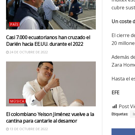
cubre sust
Un coste d
PAÍS
El cierre 
Casi 7.000 ecuatorianos han cruzado el
20 millone
Darién hacia EE.UU. durante el 2022
24 DE OCTUBRE DE 2022
Además de 
Zara Home 
Hasta el e
EFE
MÚSICA
Post Vi
El colombiano Yeison Jiménez vuelve a la
Etiquetas:
I
cantina para cantarle al desamor
13 DE OCTUBRE DE 2022