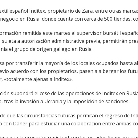
extil español Inditex, propietario de Zara, entre otras mar
negocio en Rusia, donde cuenta con cerca de 500 tiendas, con
ormación remitida este martes al supervisor bursátil españo
 sujeta a autorización administrativa previa, permitirán pre
ía el grupo de origen gallego en Rusia.
sa por transferir la mayoría de los locales ocupados hasta a
revio acuerdo con los propietarios, pasen a albergar los fu
 «totalmente ajenas a Inditex».
ción supondrá el cese de las operaciones de Inditex en Rusia
, tras la invasión a Ucrania y la imposición de sanciones.
 de que las circunstancias futuras permitan el regreso de In
 con Daher para estudiar una colaboración entre ambas com
tima que la provisión registrada en los estados financieros 