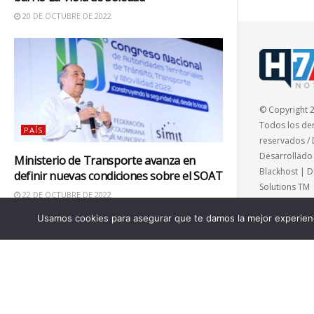
20 DE OCTUBRE DE 2022
© Copyright 
Todos los de
PAÍS
reservados / 
Desarrollado
Ministerio de Transporte avanza en
Blackhost | Di
definir nuevas condiciones sobre el SOAT
Solutions TM
22 DE OCTUBRE DE 2022
Usamos cookies para asegurar que te damos la mejor experienc
MUNDO