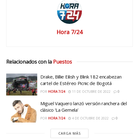
Hora 7/24
Relacionados con la
Puestos
Drake, Billie Eilish y Blink 182 encabezan
cartel de Estéreo Picnic de Bogotá
POR
HORA 7/24
11 DE OCTUBRE DE 2022
0
Miguel Vaquero lanzó versión ranchera del
clásico ‘La Gemela’
POR
HORA 7/24
4 DE OCTUBRE DE 2022
0
CARGA MÁS