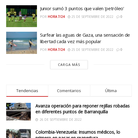
Junior sumó 3 puntos que valen ‘petróleo’
POR
HORA 7/24
25 DE SEPTIEMBRE DE 2022
0
Surfear las aguas de Gaza, una sensación de
libertad cada vez más popular
POR
HORA 7/24
25 DE SEPTIEMBRE DE 2022
0
CARGA MÁS
Tendencias
Comentarios
Última
Avanza operación para reponer rejillas robadas
en diferentes puntos de Barranquilla
26 DE SEPTIEMBRE DE 2022
Colombia-Venezuela: Insumos médicos, lo
primero en pasar en reapertura