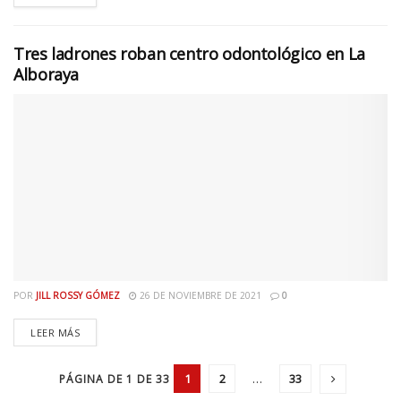
Tres ladrones roban centro odontológico en La
Alboraya
POR
JILL ROSSY GÓMEZ
26 DE NOVIEMBRE DE 2021
0
LEER MÁS
1
2
…
33
PÁGINA DE 1 DE 33