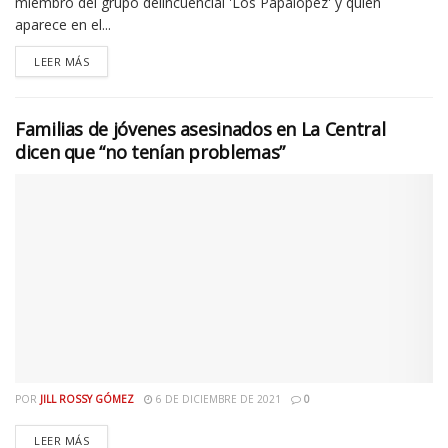
miembro del grupo delincuencial 'Los Papalopez' y quien
aparece en el...
LEER MÁS
Familias de jóvenes asesinados en La Central
dicen que “no tenían problemas”
POR
JILL ROSSY GÓMEZ
6 DE DICIEMBRE DE 2021
0
LEER MÁS