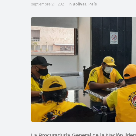
septiembre 21, 2021
in
Bolívar
,
País
La Procuraduría General de la Nación lider