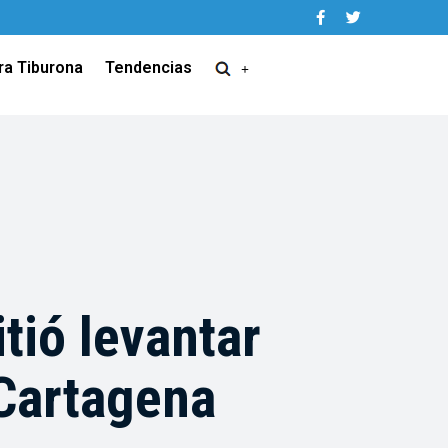
ra Tiburona
Tendencias
tió levantar
 Cartagena