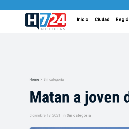
Inicio
Ciudad
Regió
Home
Sin categoria
Matan a joven d
diciembre 18, 2021
in
Sin categoria