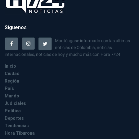
Síguenos
Manténgase informado con las últimas
noticias de Colombia, noticias
internacionales, noticias de hoy y mucho más con Hora 7/24
Inicio
Ciudad
Región
País
Mundo
Judiciales
Política
Deportes
Tendencias
Hora Tiburona