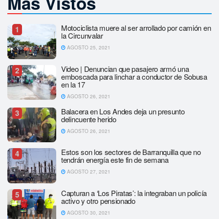
Más Vistos
Motociclista muere al ser arrollado por camión en
1
la Circunvalar
AGOSTO 25, 2021
Video | Denuncian que pasajero armó una
2
emboscada para linchar a conductor de Sobusa
en la 17
AGOSTO 26, 2021
Balacera en Los Andes deja un presunto
3
delincuente herido
AGOSTO 26, 2021
Estos son los sectores de Barranquilla que no
4
tendrán energía este fin de semana
AGOSTO 27, 2021
Capturan a ‘Los Piratas’: la integraban un policía
5
activo y otro pensionado
AGOSTO 30, 2021