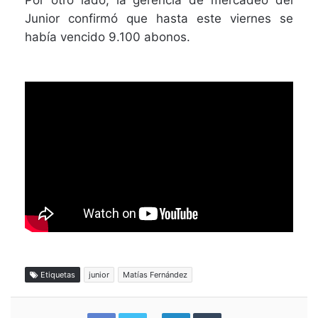
Por otro lado, la gerencia de mercadeo del
Junior confirmó que hasta este viernes se
había vencido 9.100 abonos.
Etiquetas
junior
Matías Fernández
G
W
L
T