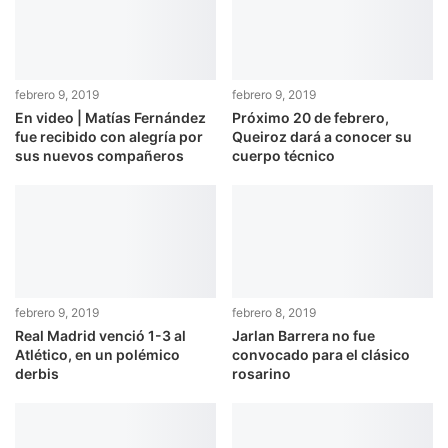
a
m
febrero 9, 2019
febrero 9, 2019
En video | Matías Fernández
Próximo 20 de febrero,
fue recibido con alegría por
Queiroz dará a conocer su
sus nuevos compañeros
cuerpo técnico
febrero 9, 2019
febrero 8, 2019
Real Madrid venció 1-3 al
Jarlan Barrera no fue
Atlético, en un polémico
convocado para el clásico
derbis
rosarino