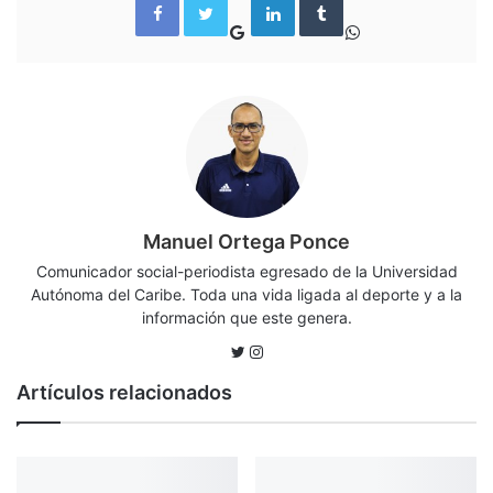
o
h
i
u
o
a
n
m
g
t
k
b
l
s
e
l
e
A
d
r
+
p
I
p
n
Manuel Ortega Ponce
Comunicador social-periodista egresado de la Universidad
Autónoma del Caribe. Toda una vida ligada al deporte y a la
información que este genera.
T
I
w
n
Artículos relacionados
i
s
t
t
t
a
e
g
r
r