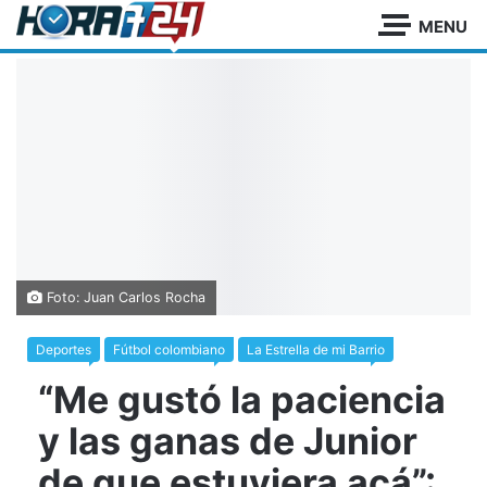
MENU
Foto: Juan Carlos Rocha
Deportes
Fútbol colombiano
La Estrella de mi Barrio
“Me gustó la paciencia
y las ganas de Junior
de que estuviera acá”: